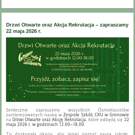
Drzwi Otwarte oraz Akcja Rekrutacja – zapraszamy
22 maja 2026 r.
Serdecznie zapraszamy wszystkich Ósmoklasistów
zainteresowanych nauką w
Zespole Szkół, CKU w Gronowie
na
Drzwi Otwarte oraz Akcję Rekrutacja
, które odbędą się
22
maja 2026 r. w godzinach 12.00–18.00
.
To doskonała okazja, aby lepiej poznać naszą szkołę,