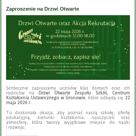
Zaproszenie na Drzwi Otwarte
Serdecznie zapraszamy uczniów klas ósmych oraz ich
rodziców na
Drzwi Otwarte Zespołu Szkół, Centrum
Kształcenia Ustawicznego w Gronowie
, które odbędą się
22
maja 2026 r.
To doskonała okazja, aby poznać naszą szkołę, ofertę
edukacyjną, kierunki kształcenia, nauczycieli oraz
atmosferę, która tworzy wyjątkowe miejsce do nauki
i rozwoju.