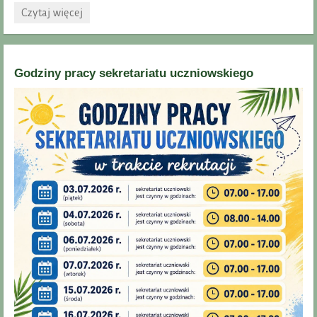
Informacja
Czytaj więcej
dotycząca
linii
autobusowych:
Łążyn
Godziny pracy sekretariatu uczniowskiego
II
–
Rzęczkowo
–
Lubicz
Dolny
–
Gronowo: