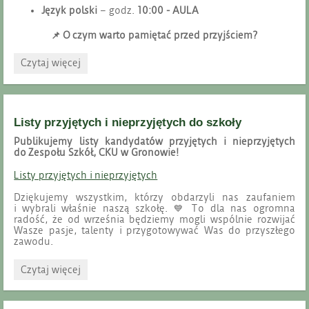
Język polski
– godz.
10:00 - AULA
📌
O czym warto pamiętać przed przyjściem?
EGZAMIN
Czytaj więcej
MATURALNY
–
SESJA
POPRAWKOWA
Listy przyjętych i nieprzyjętych do szkoły
:
Publikujemy listy kandydatów przyjętych i nieprzyjętych
do Zespołu Szkół, CKU w Gronowie!
Listy przyjętych i nieprzyjętych
Dziękujemy wszystkim, którzy obdarzyli nas zaufaniem
i wybrali właśnie naszą szkołę. 💙 To dla nas ogromna
radość, że od września będziemy mogli wspólnie rozwijać
Wasze pasje, talenty i przygotowywać Was do przyszłego
zawodu.
Listy
Czytaj więcej
przyjętych
i
nieprzyjętych