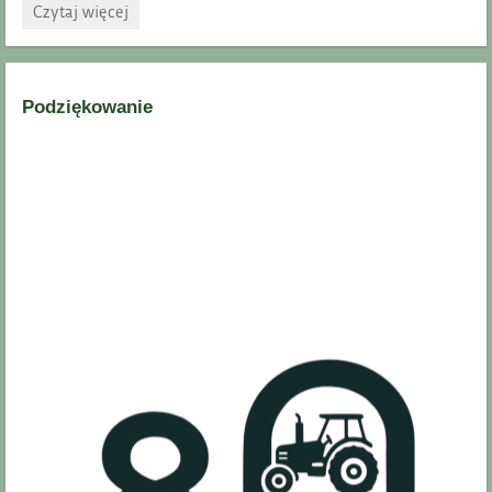
Zaproszenie
Czytaj więcej
na
Drzwi
Otwarte:
Podziękowanie