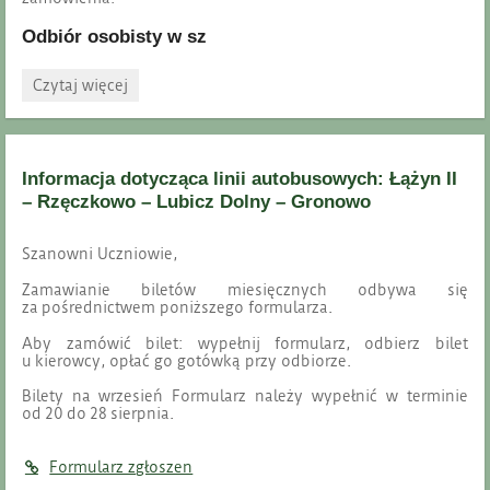
Odbiór osobisty w sz
Odbiór
Czytaj więcej
pendrive
–
80-
lecie
Informacja dotycząca linii autobusowych: Łążyn II
Zespołu
Szkół
– Rzęczkowo – Lubicz Dolny – Gronowo
CKU
w
Gronowie:
Szanowni Uczniowie,
Zamawianie biletów miesięcznych odbywa się
za pośrednictwem poniższego formularza.
Aby zamówić bilet: wypełnij formularz, odbierz bilet
u kierowcy, opłać go gotówką przy odbiorze.
Bilety na wrzesień Formularz należy wypełnić w terminie
od 20 do 28 sierpnia.
Formularz zgłoszen