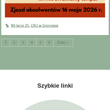
80-lecie ZS, CKU w Gronowie
1
2
3
4
5
6
Dalej
Szybkie linki