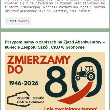
spotkać się z nauczycielami i uczniami oraz zapoznać się
z ofertą edukacyjną. Podczas wydarzenia będzie można
obejrzeć pracownie szkolne, warsztaty oraz internat.
Drzwi
Czytaj więcej
Otwarte
oraz
Akcja
Rekrutacja
Przypominamy o zapisach na Zjazd Absolwentów –
–
zapraszamy
80-lecie Zespołu Szkół, CKU w Gronowie
22
maja
2026
r.: