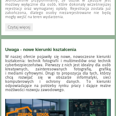
Jednocześnie przypominamy, że udział w zjeździe jest
możliwy wyłącznie dla osób, które dokonały wcześniejszej
rejestracji oraz wymaganej opłaty. Rejestracja została już
zakończona, dlatego osoby niezarejestrowane nie będą
mogły wejść na teren wydarzenia.
Informacja
Czytaj więcej
dla
uczestników
Zjazdu
Absolwentów:
Uwaga - nowe kierunki kształcenia
W naszej ofercie pojawiły się nowe, nowoczesne kierunki
kształcenia: technik fotografii i multimediów oraz technik
cyberbezpieczeństwa. Pierwszy z nich jest idealny dla osób
kreatywnych, zainteresowanych fotografią, grafiką
i mediami cyfrowymi. Drugi to propozycja dla tych, którzy
chcą rozwijać się w obszarze informatyki, sieci
komputerowych i ochrony danych. To kierunki
odpowiadające na potrzeby rynku pracy i dające realne
możliwości rozwoju zawodowego.