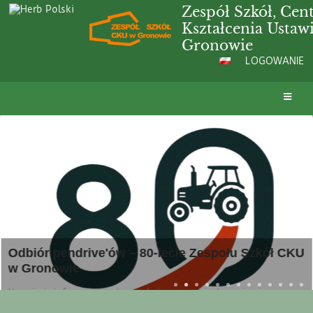
Zespół Szkół, Ce
Kształcenia Ustaw
Gronowie
LOGOWANIE
Strona
główna
ive'ów – 80-lecie Zespołu Szkół CKU
Zespół Szkó
w Gronowie
jemy, że zamówione pendrive'y zawierające
a oraz film ze Zjazdu Absolwentów z okazji 80-
ół, CKU w Gronowie są już gotowe!
Witamy na naszej